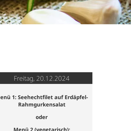
Freitag, 20.12.2024
enü 1: Seehechtfilet auf Erdäpfel-
Rahmgurkensalat
oder
Menü 2 (vegetarisch):