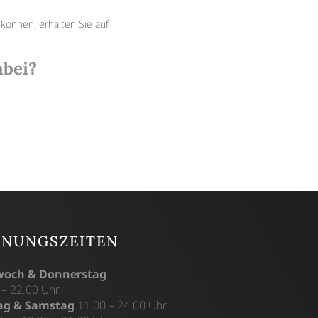
 können, erhalten Sie auf
abei?
FNUNGSZEITEN
woch & Donnerstag
 – 22.00 Uhr
tag & Samstag
11.00 – 24.00 Uhr