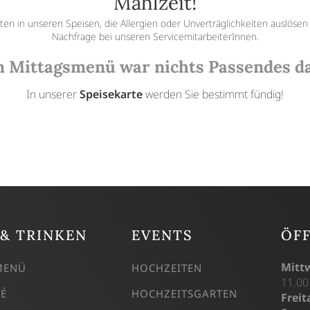
Mahlzeit!
en in unseren Speisen, die Allergien oder Unverträglichkeiten auslösen
Nachfrage bei unseren ServicemitarbeiterInnen.
 Mittagsmenü war nichts Passendes d
In unserer
Speisekarte
werden Sie bestimmt fündig!
 & TRINKEN
EVENTS
ÖF
Mitt
MENÜ
HOCHZEITEN
11.00
TÉ
HOCHZEITSGARTEN
Frei