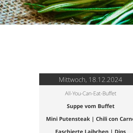
Mittwoch, 18.12.2024
All-You-Can-Eat-Buffet
Suppe vom Buffet
Mini Putensteak | Chili con Carn
Faschierte Laibchen | Dips