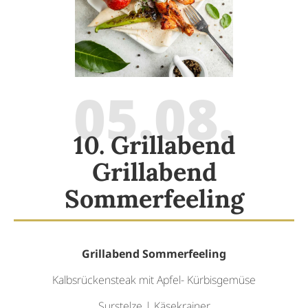
05.08.
10. Grillabend
Grillabend
Sommerfeeling
Grillabend Sommerfeeling
Kalbsrückensteak mit Apfel- Kürbisgemüse
Surstelze | Käsekrainer