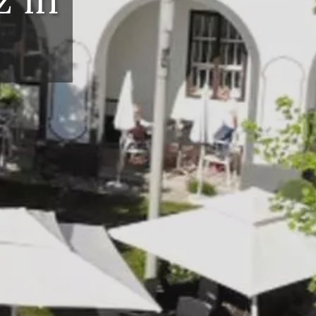
andes...
s Wirtshaus mit
nischer Küche.