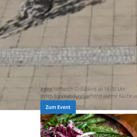
Jeden Mittwoch Grillabend ab 18:00 Uhr
12.08.
Jeden Sonntag durchgehend warme Küche vo
11. Grillabend Kroatien
Zum Event