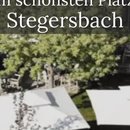
Südburgenl
Stegersbach
Traditionelle
österreichisch-panno