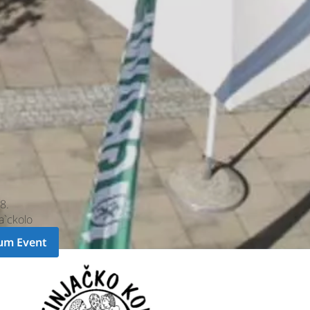
8.
ja`ckolo
um Event