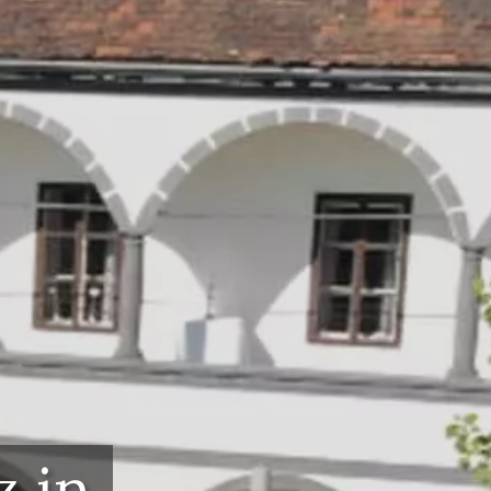
n Sie die
keit des
z in