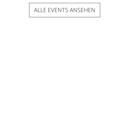
ALLE EVENTS ANSEHEN
Kastell Stegersbach
Empfohlen
Restaurant Guru
2024
Das Kastell Stegersbach