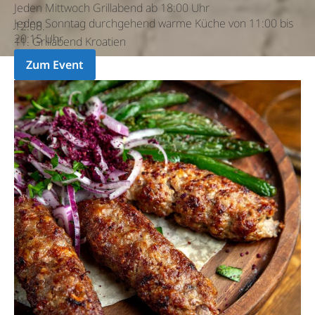
Jeden Mittwoch Grillabend ab 18:00 Uhr
Jeden Sonntag durchgehend warme Küche von 11:00 bis
12.08.
20:15 Uhr
11. Grillabend Kroatien
Zum Event